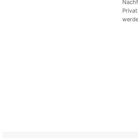
Nachf
Priva
werde