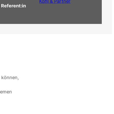
Kohl & Partner
Referent:in
u können,
Themen