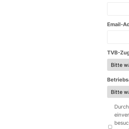
Email-Ad
TVB-Zug
Betriebs
Durch
einve
besuc