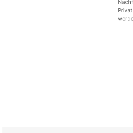
Nachf
Priva
werde