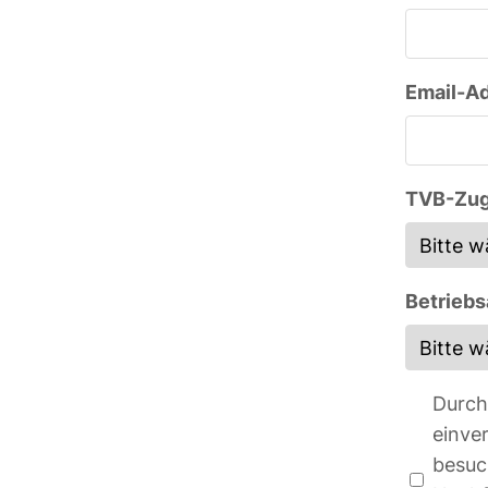
Email-Ad
TVB-Zug
Betriebs
Durch
einve
besuc