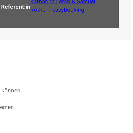
Katharina Lerch & Samuel
Referent:in
Rother | easybooking
u können,
Themen